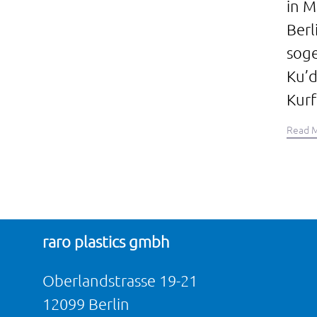
in 
Berl
sog
Ku’
Kurf
Read 
raro plastics gmbh
Oberlandstrasse 19-21
12099 Berlin