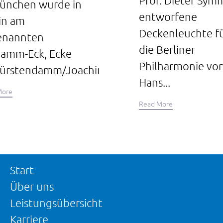
Prof. Dieter Sym
München wurde in
entworfene
in am
Deckenleuchte f
enannten
die Berliner
damm-Eck, Ecke
Philharmonie vo
ürstendamm/Joachimstaler...
Hans...
More
Read More
Start
Über uns
Leistungsübersicht
Karriere